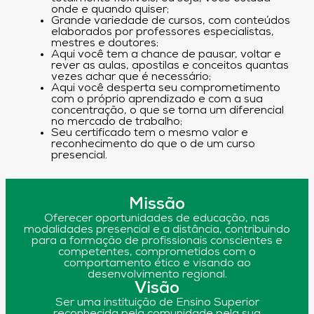
onde e quando quiser;
Grande variedade de cursos, com conteúdos
elaborados por professores especialistas,
mestres e doutores;
Aqui você tem a chance de pausar, voltar e
rever as aulas, apostilas e conceitos quantas
vezes achar que é necessário;
Aqui você desperta seu comprometimento
com o próprio aprendizado e com a sua
concentração, o que se torna um diferencial
no mercado de trabalho;
Seu certificado tem o mesmo valor e
reconhecimento do que o de um curso
presencial.
Missão
Oferecer oportunidades de educação, nas
modalidades presencial e a distância, contribuindo
para a formação de profissionais conscientes e
competentes, comprometidos com o
comportamento ético e visando ao
desenvolvimento regional.
Visão
Ser uma instituição de Ensino Superior
reconhecida pela comunidade pela sua