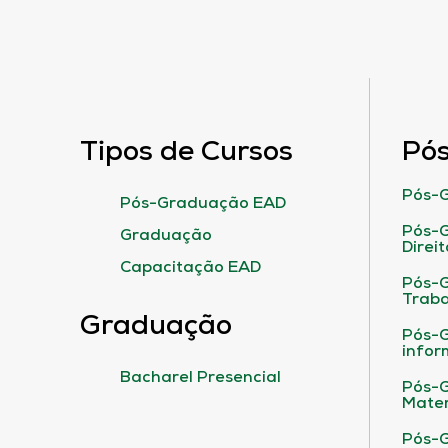
Tipos de Cursos
Pó
Pós-G
Pós-Graduação EAD
Pós-G
Graduação
Direit
Capacitação EAD
Pós-
Traba
Graduação
Pós-G
infor
Bacharel Presencial
Pós-G
Matem
Pós-G