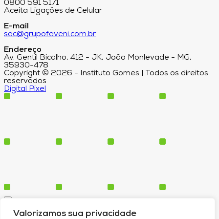
0800 591 5171
Aceita Ligações de Celular
E-mail
sac@grupofaveni.com.br
Endereço
Av. Gentil Bicalho, 412 - JK, João Monlevade - MG,
35930-478
Copyright © 2026 - Instituto Gomes | Todos os direitos
reservados
Digital Pixel
Cursos
Valorizamos sua privacidade