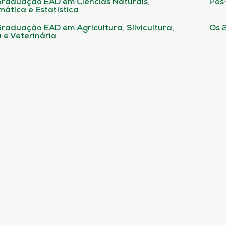
raduação EAD em Ciências Naturais,
Pós
ática e Estatística
raduação EAD em Agricultura, Silvicultura,
Os 
 e Veterinária