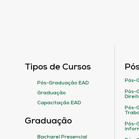
Tipos de Cursos
Pó
Pós-G
Pós-Graduação EAD
Pós-G
Graduação
Direit
Capacitação EAD
Pós-
Traba
Graduação
Pós-G
infor
Bacharel Presencial