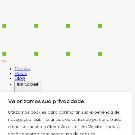
Cursos
Polos
Blog
Institucional
Valorizamos sua privacidade
Serviços
Utilizamos cookies para aprimorar sua experiência de
Conheça-nos
navegação, exibir anúncios ou conteúdo personalizado
Política de Privacidade
Contato
e analisar nosso tráfego. Ao clicar em “Aceitar todos”,
você concorda com nosso uso de cookies.