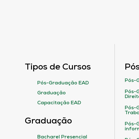
Tipos de Cursos
Pó
Pós-G
Pós-Graduação EAD
Pós-G
Graduação
Direit
Capacitação EAD
Pós-
Traba
Graduação
Pós-G
infor
Bacharel Presencial