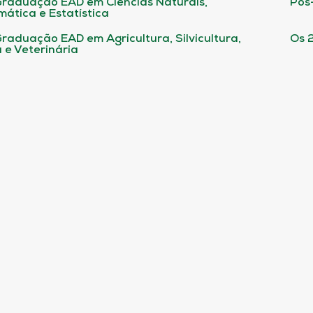
raduação EAD em Ciências Naturais,
Pós
ática e Estatística
raduação EAD em Agricultura, Silvicultura,
Os 
 e Veterinária