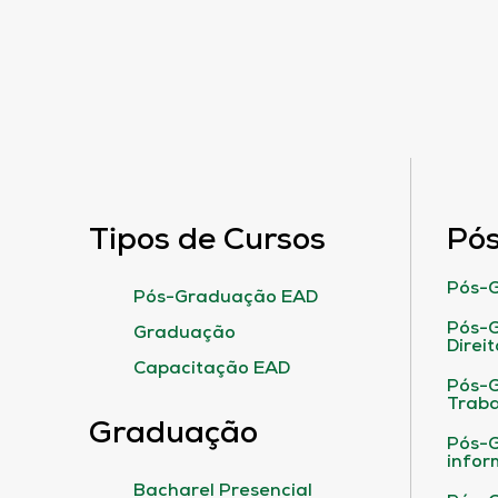
Tipos de Cursos
Pó
Pós-G
Pós-Graduação EAD
Pós-G
Graduação
Direit
Capacitação EAD
Pós-
Traba
Graduação
Pós-G
infor
Bacharel Presencial