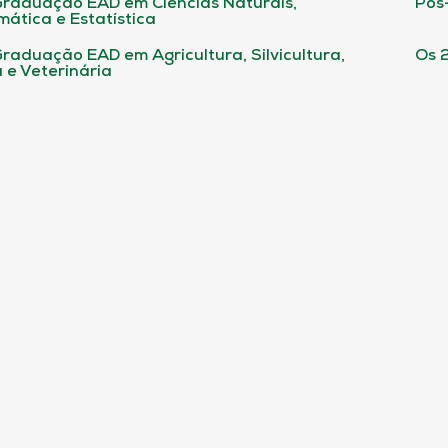
raduação EAD em Ciências Naturais,
Pós
ática e Estatística
raduação EAD em Agricultura, Silvicultura,
Os 
 e Veterinária