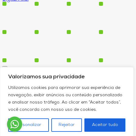
Cursos
Valorizamos sua privacidade
Polos
Blog
Utilizamos cookies para aprimorar sua experiência de
Institucional
navegação, exibir anúncios ou conteúdo personalizado
e analisar nosso tráfego. Ao clicar em “Aceitar todos”,
você concorda com nosso uso de cookies.
Serviços
Conheça-nos
Personalizar
Rejeitar
Aceitar tudo
Política de Privacidade
Contato