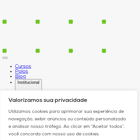
Cursos
Polos
Blog
Institucional
Valorizamos sua privacidade
Serviços
Utilizamos cookies para aprimorar sua experiência de
Conheça-nos
navegação, exibir anúncios ou conteúdo personalizado
Política de Privacidade
Contato
e analisar nosso tráfego. Ao clicar em “Aceitar todos”,
você concorda com nosso uso de cookies.