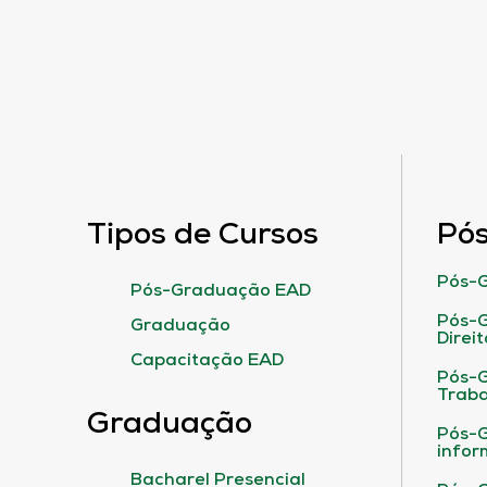
Tipos de Cursos
Pó
Pós-G
Pós-Graduação EAD
Pós-G
Graduação
Direit
Capacitação EAD
Pós-
Traba
Graduação
Pós-G
infor
Bacharel Presencial