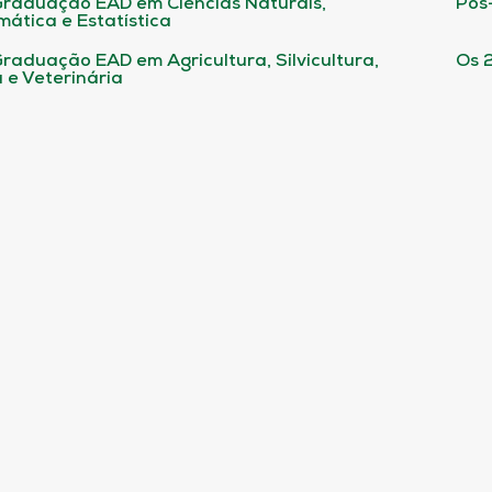
raduação EAD em Ciências Naturais,
Pós
ática e Estatística
raduação EAD em Agricultura, Silvicultura,
Os 
 e Veterinária