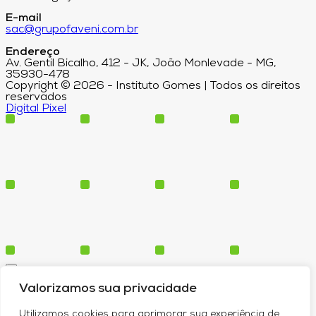
E-mail
sac@grupofaveni.com.br
Endereço
Av. Gentil Bicalho, 412 - JK, João Monlevade - MG,
35930-478
Copyright © 2026 - Instituto Gomes | Todos os direitos
reservados
Digital Pixel
Cursos
Valorizamos sua privacidade
Polos
Blog
Utilizamos cookies para aprimorar sua experiência de