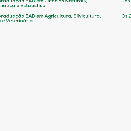
raduação EAD em Ciências Naturais,
Pós
ática e Estatística
raduação EAD em Agricultura, Silvicultura,
Os 
 e Veterinária