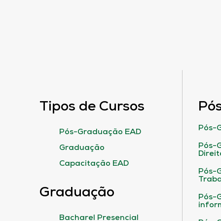
Tipos de Cursos
Pó
Pós-G
Pós-Graduação EAD
Pós-G
Graduação
Direit
Capacitação EAD
Pós-
Traba
Graduação
Pós-G
infor
Bacharel Presencial