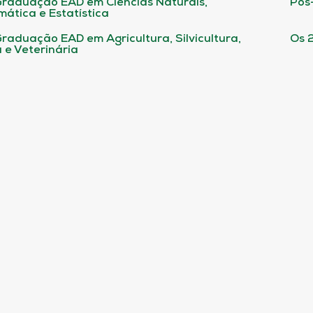
raduação EAD em Ciências Naturais,
Pós
ática e Estatística
raduação EAD em Agricultura, Silvicultura,
Os 
 e Veterinária