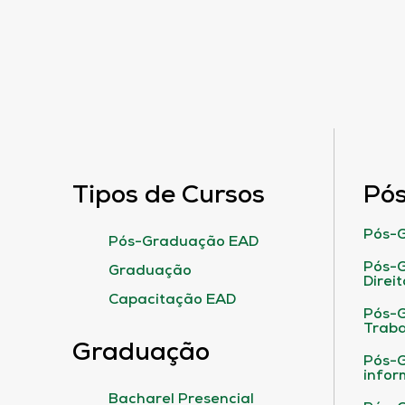
Tipos de Cursos
Pó
Pós-G
Pós-Graduação EAD
Pós-G
Graduação
Direit
Capacitação EAD
Pós-
Traba
Graduação
Pós-G
infor
Bacharel Presencial