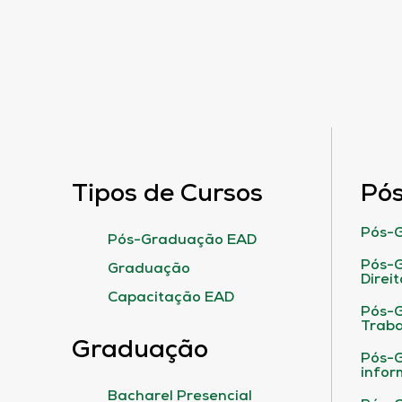
Tipos de Cursos
Pó
Pós-G
Pós-Graduação EAD
Pós-G
Graduação
Direit
Capacitação EAD
Pós-
Traba
Graduação
Pós-G
infor
Bacharel Presencial