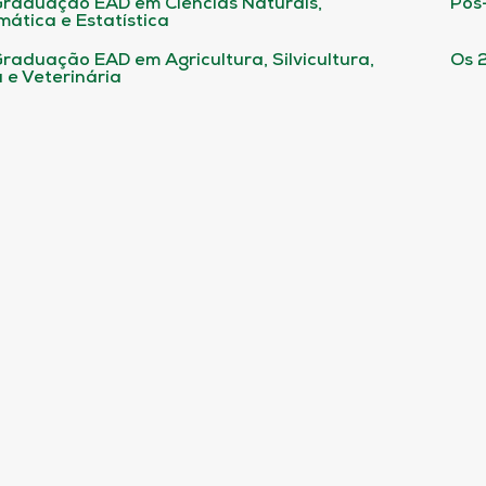
raduação EAD em Ciências Naturais,
Pós
ática e Estatística
raduação EAD em Agricultura, Silvicultura,
Os 
 e Veterinária