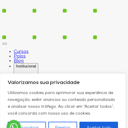
Cursos
Polos
Blog
Institucional
Valorizamos sua privacidade
Serviços
Utilizamos cookies para aprimorar sua experiência de
Conheça-nos
navegação, exibir anúncios ou conteúdo personalizado
Política de Privacidade
Contato
e analisar nosso tráfego. Ao clicar em “Aceitar todos”,
você concorda com nosso uso de cookies.
Personalizar
Rejeitar
Aceitar tudo