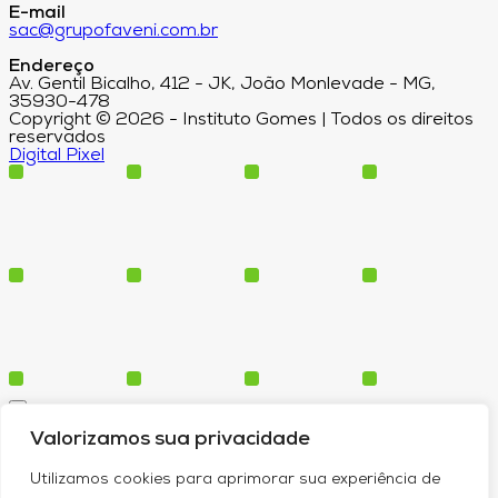
E-mail
sac@grupofaveni.com.br
Endereço
Av. Gentil Bicalho, 412 - JK, João Monlevade - MG,
35930-478
Copyright © 2026 - Instituto Gomes | Todos os direitos
reservados
Digital Pixel
Cursos
Valorizamos sua privacidade
Polos
Blog
Utilizamos cookies para aprimorar sua experiência de
Institucional