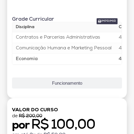
Grade Curricular
Grade Curricular
IMPRIMIR
Disciplina
Carga 
Contratos e Parcerias Administrativas
40
Comunicação Humana e Marketing Pessoal
40
Economia
40
Funcionamento
VALOR DO CURSO
de
R$ 200,00
R$ 100,00
por