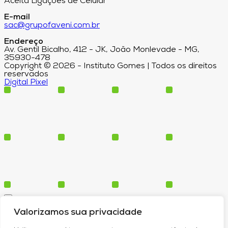
Aceita Ligações de Celular
E-mail
sac@grupofaveni.com.br
Endereço
Av. Gentil Bicalho, 412 - JK, João Monlevade - MG,
35930-478
Copyright © 2026 - Instituto Gomes | Todos os direitos
reservados
Digital Pixel
Cursos
Valorizamos sua privacidade
Polos
Blog