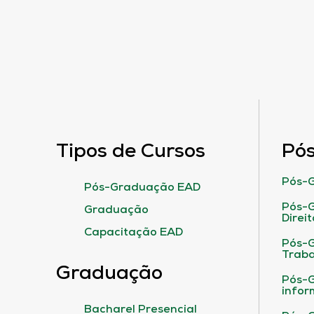
Tipos de Cursos
Pó
Pós-G
Pós-Graduação EAD
Pós-G
Graduação
Direit
Capacitação EAD
Pós-
Traba
Graduação
Pós-G
infor
Bacharel Presencial