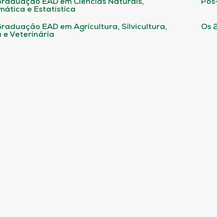
raduação EAD em Ciências Naturais,
Pós
ática e Estatística
raduação EAD em Agricultura, Silvicultura,
Os 
 e Veterinária