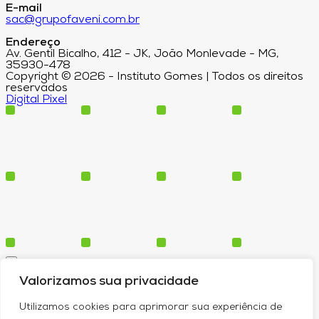
E-mail
sac@grupofaveni.com.br
Endereço
Av. Gentil Bicalho, 412 - JK, João Monlevade - MG,
35930-478
Copyright © 2026 - Instituto Gomes | Todos os direitos
reservados
Digital Pixel
Cursos
Valorizamos sua privacidade
Polos
Blog
Utilizamos cookies para aprimorar sua experiência de
Institucional