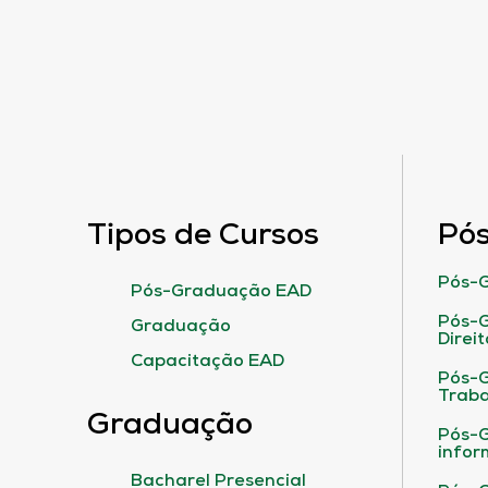
Tipos de Cursos
Pó
Pós-G
Pós-Graduação EAD
Pós-G
Graduação
Direit
Capacitação EAD
Pós-
Traba
Graduação
Pós-G
infor
Bacharel Presencial