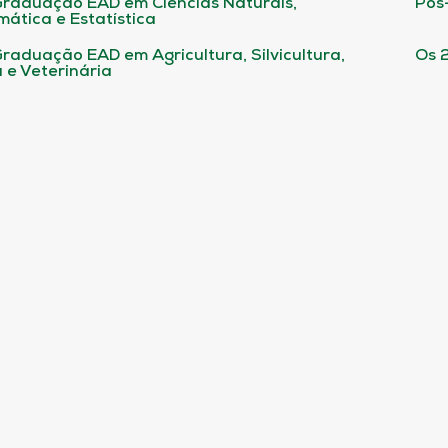
raduação EAD em Ciências Naturais,
Pós
ática e Estatística
raduação EAD em Agricultura, Silvicultura,
Os 
 e Veterinária