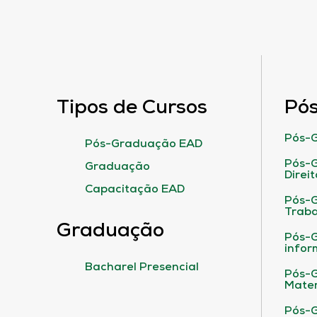
Tipos de Cursos
Pó
Pós-G
Pós-Graduação EAD
Pós-G
Graduação
Direit
Capacitação EAD
Pós-
Traba
Graduação
Pós-G
infor
Bacharel Presencial
Pós-G
Matem
Pós-G