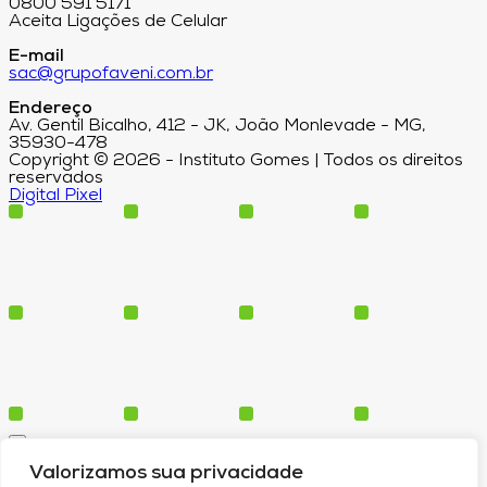
0800 591 5171
Aceita Ligações de Celular
E-mail
sac@grupofaveni.com.br
Endereço
Av. Gentil Bicalho, 412 - JK, João Monlevade - MG,
35930-478
Copyright © 2026 - Instituto Gomes | Todos os direitos
reservados
Digital Pixel
Cursos
Valorizamos sua privacidade
Polos