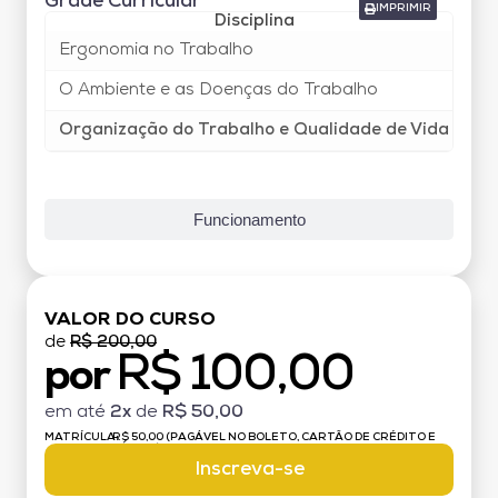
Grade Curricular
IMPRIMIR
Disciplina
Car
Ergonomia no Trabalho
40
O Ambiente e as Doenças do Trabalho
40
Organização do Trabalho e Qualidade de Vida
4
Funcionamento
VALOR DO CURSO
de
R$ 200,00
R$ 100,00
por
em até
2x
de
R$ 50,00
MATRÍCULA:
R$ 50,00 (PAGÁVEL NO BOLETO, CARTÃO DE CRÉDITO E
DÉBITO)
Inscreva-se