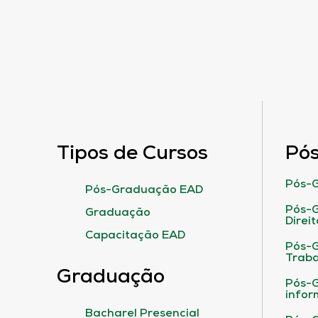
Tipos de Cursos
Pó
Pós-G
Pós-Graduação EAD
Pós-G
Graduação
Direit
Capacitação EAD
Pós-
Traba
Graduação
Pós-G
infor
Bacharel Presencial