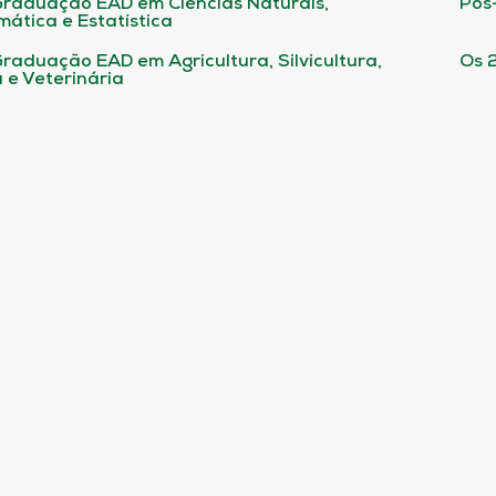
raduação EAD em Ciências Naturais,
Pós
ática e Estatística
raduação EAD em Agricultura, Silvicultura,
Os 
 e Veterinária