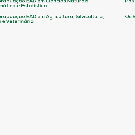
raduação EAD em Ciências Naturais,
Pós
ática e Estatística
raduação EAD em Agricultura, Silvicultura,
Os 
 e Veterinária