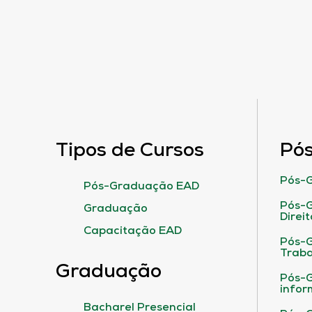
Tipos de Cursos
Pó
Pós-G
Pós-Graduação EAD
Pós-G
Graduação
Direit
Capacitação EAD
Pós-
Traba
Graduação
Pós-G
infor
Bacharel Presencial