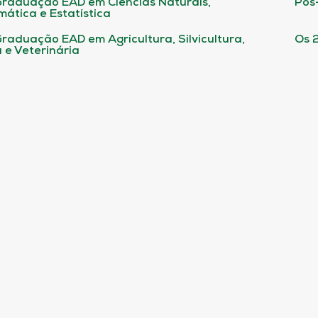
raduação EAD em Ciências Naturais,
Pós
ática e Estatística
raduação EAD em Agricultura, Silvicultura,
Os 
 e Veterinária