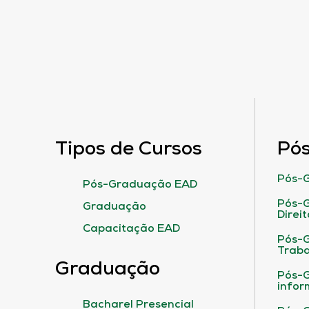
Tipos de Cursos
Pó
Pós-G
Pós-Graduação EAD
Pós-G
Graduação
Direit
Capacitação EAD
Pós-
Traba
Graduação
Pós-G
infor
Bacharel Presencial