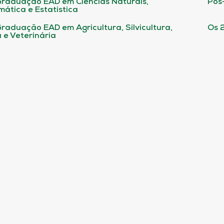
raduação EAD em Ciências Naturais,
Pós
ática e Estatística
raduação EAD em Agricultura, Silvicultura,
Os 
 e Veterinária