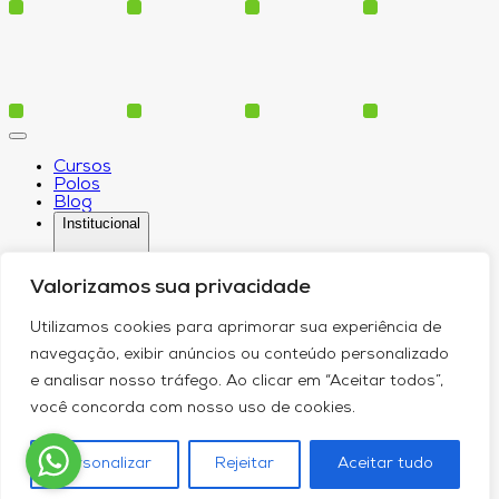
Cursos
Polos
Blog
Institucional
Valorizamos sua privacidade
Serviços
Utilizamos cookies para aprimorar sua experiência de
Conheça-nos
navegação, exibir anúncios ou conteúdo personalizado
Política de Privacidade
Contato
e analisar nosso tráfego. Ao clicar em “Aceitar todos”,
você concorda com nosso uso de cookies.
Personalizar
Rejeitar
Aceitar tudo