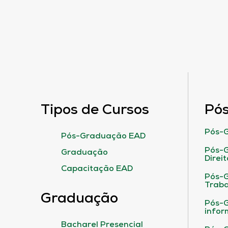
Tipos de Cursos
Pó
Pós-G
Pós-Graduação EAD
Pós-G
Graduação
Direit
Capacitação EAD
Pós-
Traba
Graduação
Pós-G
infor
Bacharel Presencial