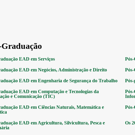
-Graduação
raduação EAD em Serviços
Pós-
aduação EAD em Negócios, Administração e Direito
Pós-
raduação EAD em Engenharia de Segurança do Trabalho
Pós-
raduação EAD em Computação e Tecnologias da
Pós-
ação e Comunicação (TIC)
Info
aduação EAD em Ciências Naturais, Matemática e
Pós-
tica
aduação EAD em Agricultura, Silvicultura, Pesca e
Os 2
nária