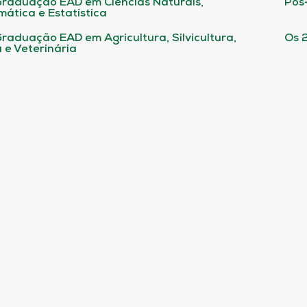
raduação EAD em Ciências Naturais,
Pós
ática e Estatística
raduação EAD em Agricultura, Silvicultura,
Os 
 e Veterinária