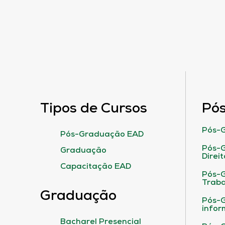
Tipos de Cursos
Pó
Pós-G
Pós-Graduação EAD
Pós-G
Graduação
Direit
Capacitação EAD
Pós-
Traba
Graduação
Pós-G
infor
Bacharel Presencial