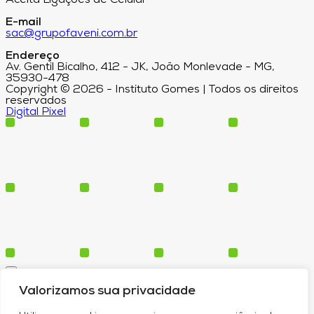
Aceita Ligações de Celular
E-mail
sac@grupofaveni.com.br
Endereço
Av. Gentil Bicalho, 412 - JK, João Monlevade - MG,
35930-478
Copyright © 2026 - Instituto Gomes | Todos os direitos
reservados
Digital Pixel
Cursos
Valorizamos sua privacidade
Polos
Blog