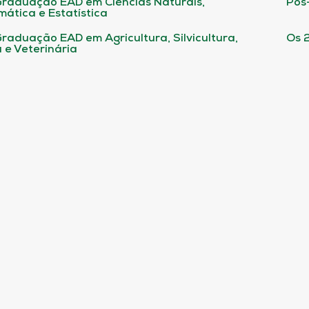
raduação EAD em Ciências Naturais,
Pós
ática e Estatística
raduação EAD em Agricultura, Silvicultura,
Os 
 e Veterinária