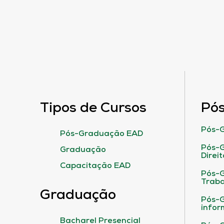
Tipos de Cursos
Pó
Pós-G
Pós-Graduação EAD
Pós-G
Graduação
Direit
Capacitação EAD
Pós-
Traba
Graduação
Pós-G
infor
Bacharel Presencial