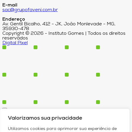
E-mail
sac@grupofaveni.com.br
Endereço
Av. Gentil Bicalho, 412 - JK, João Monlevade - MG,
35930-478
Copyright © 2026 - Instituto Gomes | Todos os direitos
reservados
Digital Pixel
Cursos
Valorizamos sua privacidade
Polos
Blog
Utilizamos cookies para aprimorar sua experiência de
Institucional