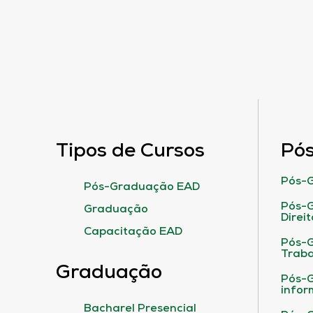
Tipos de Cursos
Pó
Pós-G
Pós-Graduação EAD
Pós-G
Graduação
Direit
Capacitação EAD
Pós-
Traba
Graduação
Pós-G
infor
Bacharel Presencial