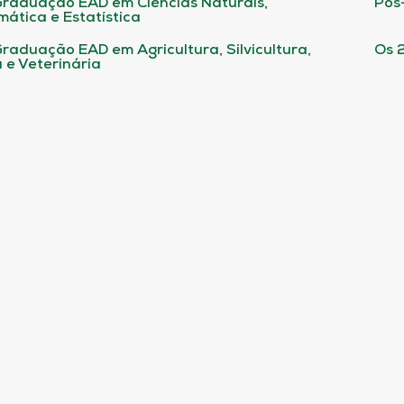
raduação EAD em Ciências Naturais,
Pós
ática e Estatística
raduação EAD em Agricultura, Silvicultura,
Os 
 e Veterinária