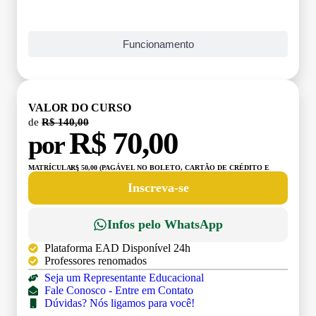
Funcionamento
VALOR DO CURSO
de
R$ 140,00
R$ 70,00
por
MATRÍCULA:
R$ 50,00 (PAGÁVEL NO BOLETO, CARTÃO DE CRÉDITO E
DÉBITO)
Inscreva-se
Infos pelo WhatsApp
Plataforma EAD Disponível 24h
Professores renomados
Seja um Representante Educacional
Fale Conosco - Entre em Contato
Dúvidas? Nós ligamos para você!