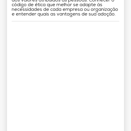
dos valores atribuídos às pessoas. Conhecer o
código de ética que melhor se adapte às
necessidades de cada empresa ou organização
e entender quais as vantagens de sua adoção.
Grade Curricular