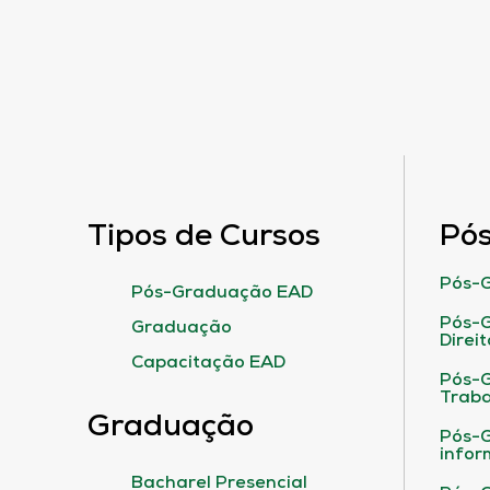
Tipos de Cursos
Pó
Pós-G
Pós-Graduação EAD
Pós-G
Graduação
Direit
Capacitação EAD
Pós-
Traba
Graduação
Pós-G
infor
Bacharel Presencial