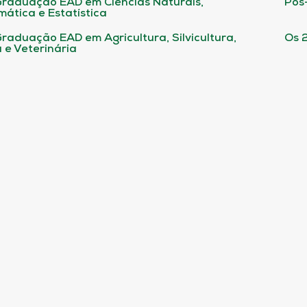
raduação EAD em Ciências Naturais,
Pós
ática e Estatística
raduação EAD em Agricultura, Silvicultura,
Os 
 e Veterinária