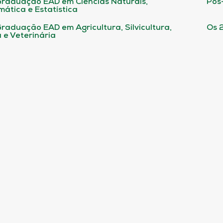
raduação EAD em Ciências Naturais,
Pós
ática e Estatística
raduação EAD em Agricultura, Silvicultura,
Os 
 e Veterinária