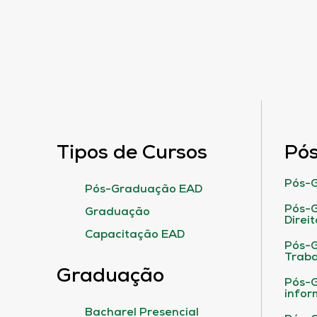
Tipos de Cursos
Pó
Pós-G
Pós-Graduação EAD
Pós-G
Graduação
Direit
Capacitação EAD
Pós-
Traba
Graduação
Pós-G
infor
Bacharel Presencial