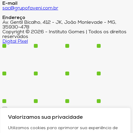
E-mail
sac@grupofaveni.com.br
Endereço
Av. Gentil Bicalho, 412 - JK, João Monlevade - MG,
35930-478
Copyright © 2026 - Instituto Gomes | Todos os direitos
reservados
Digital Pixel
Cursos
Valorizamos sua privacidade
Polos
Blog
Utilizamos cookies para aprimorar sua experiência de
Institucional