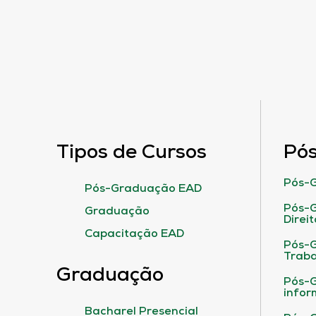
Tipos de Cursos
Pó
Pós-G
Pós-Graduação EAD
Pós-G
Graduação
Direit
Capacitação EAD
Pós-
Traba
Graduação
Pós-G
infor
Bacharel Presencial