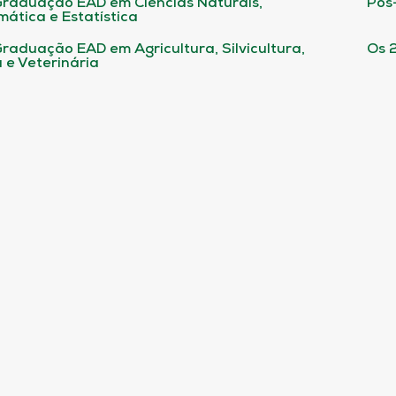
raduação EAD em Ciências Naturais,
Pós
ática e Estatística
raduação EAD em Agricultura, Silvicultura,
Os 
 e Veterinária