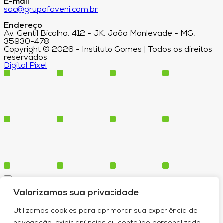
E-mail
sac@grupofaveni.com.br
Endereço
Av. Gentil Bicalho, 412 - JK, João Monlevade - MG,
35930-478
Copyright © 2026 - Instituto Gomes | Todos os direitos
reservados
Digital Pixel
Cursos
Valorizamos sua privacidade
Polos
Blog
Utilizamos cookies para aprimorar sua experiência de
Institucional
navegação, exibir anúncios ou conteúdo personalizado