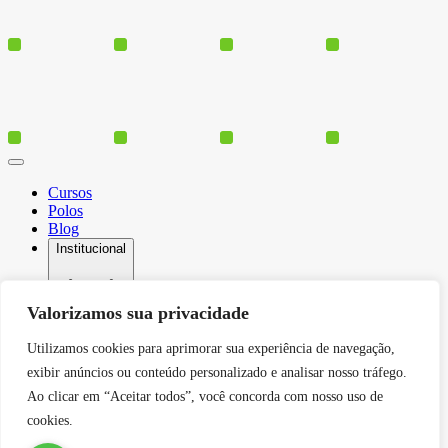
Cursos
Polos
Blog
Institucional
Valorizamos sua privacidade
Serviços
Utilizamos cookies para aprimorar sua experiência de navegação,
Conheça-nos
exibir anúncios ou conteúdo personalizado e analisar nosso tráfego.
Política de Privacidade
Contato
Ao clicar em “Aceitar todos”, você concorda com nosso uso de
cookies.