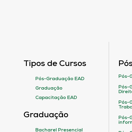
Tipos de Cursos
Pó
Pós-G
Pós-Graduação EAD
Pós-G
Graduação
Direit
Capacitação EAD
Pós-
Traba
Graduação
Pós-G
infor
Bacharel Presencial