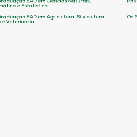
raduação EAD em Ciências Naturais,
Pós
ática e Estatística
raduação EAD em Agricultura, Silvicultura,
Os 
 e Veterinária