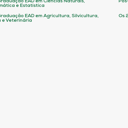
raduação EAD em Ciências Naturais,
Pós
ática e Estatística
raduação EAD em Agricultura, Silvicultura,
Os 
 e Veterinária