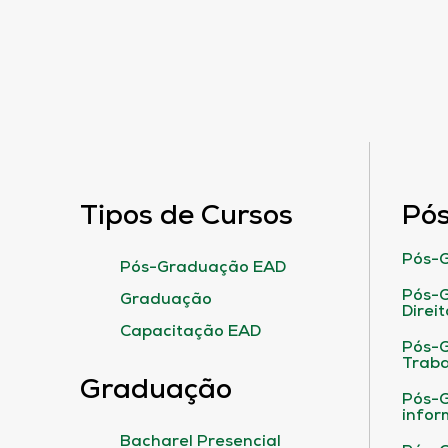
Tipos de Cursos
Pó
Pós-G
Pós-Graduação EAD
Pós-G
Graduação
Direit
Capacitação EAD
Pós-
Traba
Graduação
Pós-G
infor
Bacharel Presencial