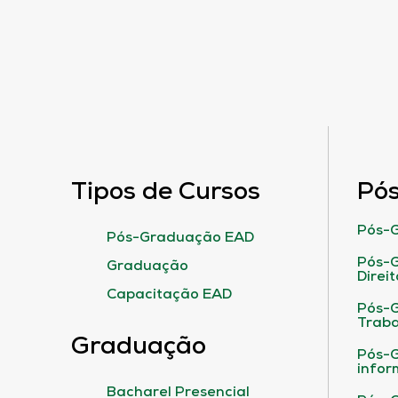
Tipos de Cursos
Pó
Pós-G
Pós-Graduação EAD
Pós-G
Graduação
Direit
Capacitação EAD
Pós-
Traba
Graduação
Pós-G
infor
Bacharel Presencial