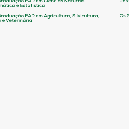
raduação EAD em Ciências Naturais,
Pós
ática e Estatística
raduação EAD em Agricultura, Silvicultura,
Os 
 e Veterinária