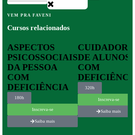
VEM PRA FAVENI
Cursos relacionados
ASPECTOS
CUIDADOR
PSICOSSOCIAIS
DE ALUNOS
DA PESSOA
COM
COM
DEFICIÊNCI
DEFICIÊNCIA
320h
180h
Inscreva-se
Inscreva-se
Saiba mais
Saiba mais