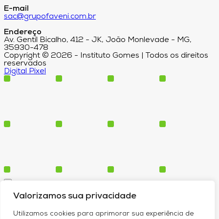
E-mail
sac@grupofaveni.com.br
Endereço
Av. Gentil Bicalho, 412 - JK, João Monlevade - MG,
35930-478
Copyright © 2026 - Instituto Gomes | Todos os direitos
reservados
Digital Pixel
Cursos
Valorizamos sua privacidade
Polos
Blog
Utilizamos cookies para aprimorar sua experiência de
Institucional