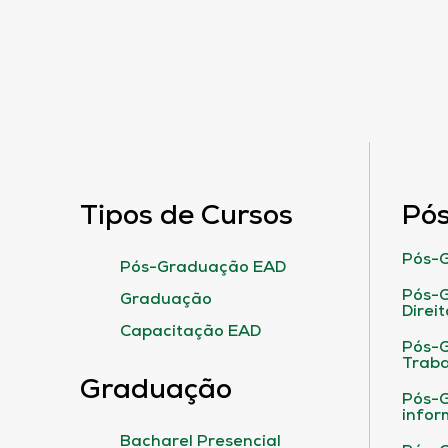
Tipos de Cursos
Pó
Pós-G
Pós-Graduação EAD
Pós-G
Graduação
Direit
Capacitação EAD
Pós-
Traba
Graduação
Pós-G
infor
Bacharel Presencial