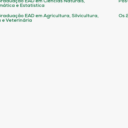
raduação EAD em Ciências Naturais,
Pós
ática e Estatística
raduação EAD em Agricultura, Silvicultura,
Os 
 e Veterinária