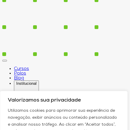
Cursos
Polos
Blog
Institucional
Valorizamos sua privacidade
Serviços
Utilizamos cookies para aprimorar sua experiência de
Conheça-nos
navegação, exibir anúncios ou conteúdo personalizado
Política de Privacidade
Contato
e analisar nosso tráfego. Ao clicar em “Aceitar todos”,